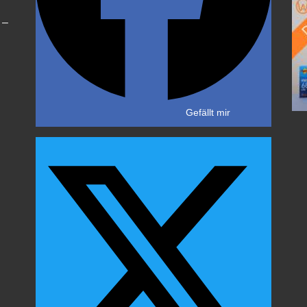
 –
Gefällt mir