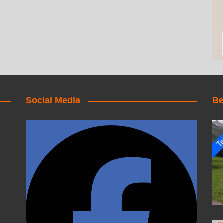
Social Media
Be