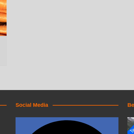
Social Media
Be