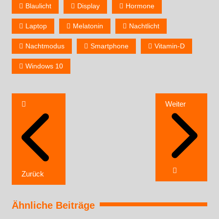
Blaulicht
Display
Hormone
Laptop
Melatonin
Nachtlicht
Nachtmodus
Smartphone
Vitamin-D
Windows 10
Weiter
Zurück
Ähnliche Beiträge