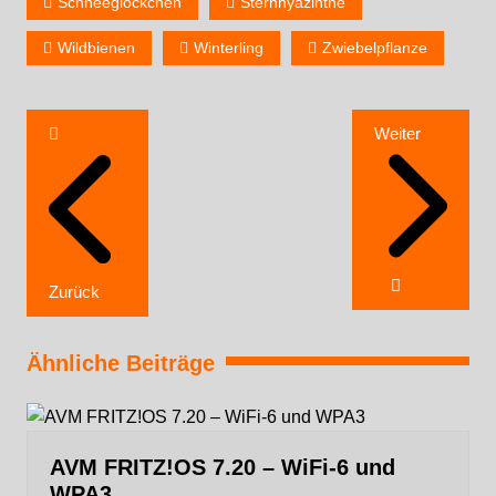
Schneeglöckchen
Sternhyazinthe
Wildbienen
Winterling
Zwiebelpflanze
Weiter
Zurück
Ähnliche Beiträge
AVM FRITZ!OS 7.20 – WiFi-6 und
WPA3