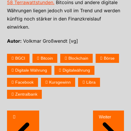
58 Terrawattstunden.
Bitcoins und andere digitale
Währungen liegen jedoch voll im Trend und werden
künftig noch stärker in den Finanzkreislauf
einwirken.
Autor:
Volkmar Großwendt [vg]
BGCI
Bitcoin
Blockchain
Börse
Digitale Währung
Digitalwährung
Facebook
Kursgewinn
Libra
Zentralbank
Weiter